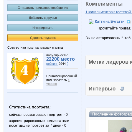
Комплименты
Отправить приватное сообщение
1 комплиментов в гостевой 
Добавить в друзья
Катти на Бугатти
Игнорировать
Прочитайте приват,
Сделать подарок
Вы не авторизованы! Чтоб
Совместная покупка: мама и малыш
популярность:
22200 место
Метки лидеров
рейтинг
2944
?
Привилегированный
пользователь
4
уровня
Интервью
Статистика портрета:
Последние
фотогра
сейчас просматривают портрет - 0
зарегистрированные пользователи
посетившие портрет за 7 дней - 0